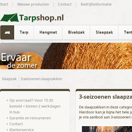
Start
Nieuwe producten
Contact
Bedrijfsinformatie
Tarp
Hangmat
Bivakzak
Slaapzak
Ten
Slaapzak
3-seizoenen slaapzakken
3-seizoenen slaapz
Op voorraad? Voor 15:30
besteld = binnen 2 werkdagen
De slaapzakken in deze categori
in huis
Hierdoor kan je bijna het hele
je ons aanbod aan 3-seizoenen 
Garantie en retourneren
Contact
Klantenservice