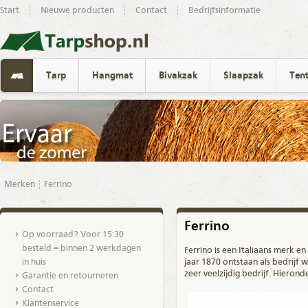
Start
Nieuwe producten
Contact
Bedrijfsinformatie
Tarp
Hangmat
Bivakzak
Slaapzak
Ten
Merken
Ferrino
Ferrino
Op voorraad? Voor 15:30
besteld = binnen 2 werkdagen
Ferrino is een Italiaans
merk
en 
in huis
jaar 1870 ontstaan als bedrijf 
zeer veelzijdig bedrijf. Hieron
Garantie en retourneren
Contact
Klantenservice