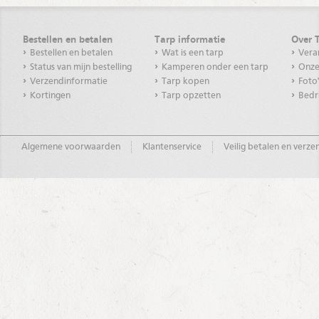
Bestellen en betalen
Tarp informatie
Over 
Bestellen en betalen
Wat is een tarp
Vera
Status van mijn bestelling
Kamperen onder een tarp
Onze
Verzendinformatie
Tarp kopen
Foto
Kortingen
Tarp opzetten
Bedr
Algemene voorwaarden
Klantenservice
Veilig betalen en verz