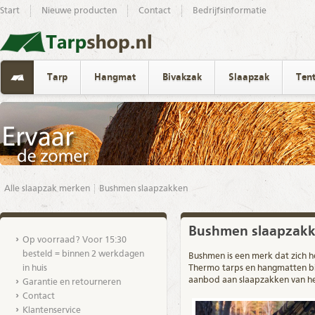
Start
Nieuwe producten
Contact
Bedrijfsinformatie
Tarp
Hangmat
Bivakzak
Slaapzak
Ten
Alle slaapzak merken
Bushmen slaapzakken
Bushmen slaapzak
Op voorraad? Voor 15:30
besteld = binnen 2 werkdagen
Bushmen is een
merk
dat zich h
in huis
Thermo tarps en hangmatten bie
aanbod aan slaapzakken van h
Garantie en retourneren
Contact
Klantenservice