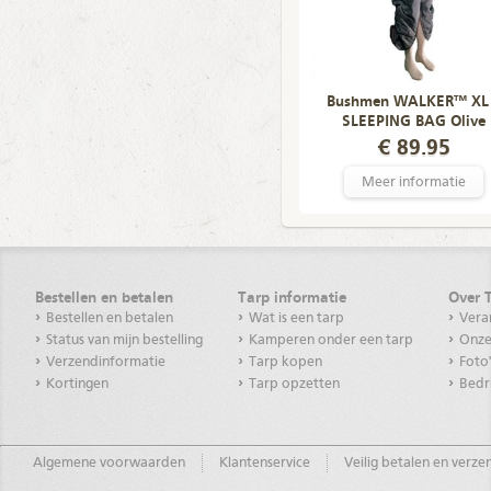
Bushmen WALKER™ XL
SLEEPING BAG Olive
€ 89.95
Meer informatie
Bestellen en betalen
Tarp informatie
Over 
Bestellen en betalen
Wat is een tarp
Vera
Status van mijn bestelling
Kamperen onder een tarp
Onze
Verzendinformatie
Tarp kopen
Foto
Kortingen
Tarp opzetten
Bedr
Algemene voorwaarden
Klantenservice
Veilig betalen en verz