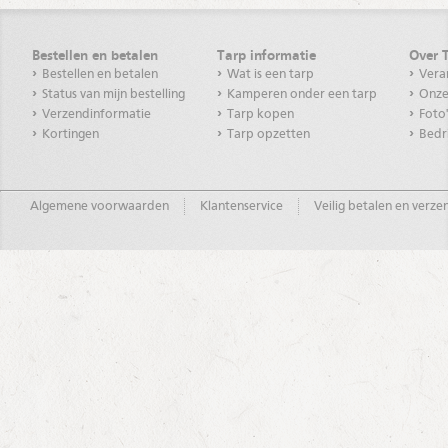
Bestellen en betalen
Tarp informatie
Over 
Bestellen en betalen
Wat is een tarp
Vera
Status van mijn bestelling
Kamperen onder een tarp
Onze
Verzendinformatie
Tarp kopen
Foto
Kortingen
Tarp opzetten
Bedr
Algemene voorwaarden
Klantenservice
Veilig betalen en verz