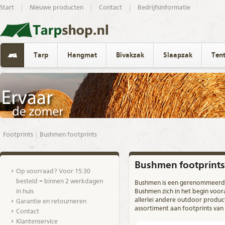
Start
Nieuwe producten
Contact
Bedrijfsinformatie
Tarp
Hangmat
Bivakzak
Slaapzak
Ten
Footprints
Bushmen footprints
Bushmen footprints
Op voorraad? Voor 15:30
besteld = binnen 2 werkdagen
Bushmen is een gerenommeerd m
in huis
Bushmen zich in het begin voor
allerlei andere outdoor produ
Garantie en retourneren
assortiment aan
footprints
van
Contact
Klantenservice