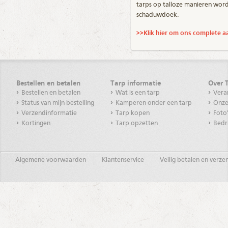
tarps op talloze manieren worde
schaduwdoek.
>>
Klik hier om ons complete a
Bestellen en betalen
Tarp informatie
Over 
Bestellen en betalen
Wat is een tarp
Vera
Status van mijn bestelling
Kamperen onder een tarp
Onze
Verzendinformatie
Tarp kopen
Foto
Kortingen
Tarp opzetten
Bedr
Algemene voorwaarden
Klantenservice
Veilig betalen en verz