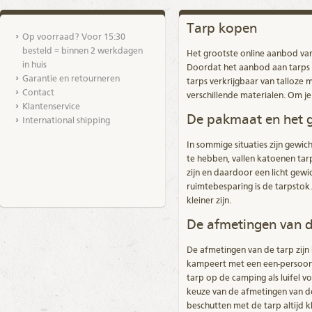
Tarp kopen
Op voorraad? Voor 15:30
besteld = binnen 2 werkdagen
Het grootste online aanbod va
in huis
Doordat het aanbod aan
tarps
Garantie en retourneren
tarps verkrijgbaar van talloze 
Contact
verschillende materialen. Om j
Klantenservice
De pakmaat en het g
International shipping
In sommige situaties zijn gewi
te hebben, vallen katoenen tarp
zijn en daardoor een licht gew
ruimtebesparing is de tarpstok
kleiner zijn.
De afmetingen van d
De afmetingen van de tarp zij
kampeert met een een-persoons t
tarp op de camping als luifel vo
keuze van de afmetingen van de
beschutten met de tarp altijd kl