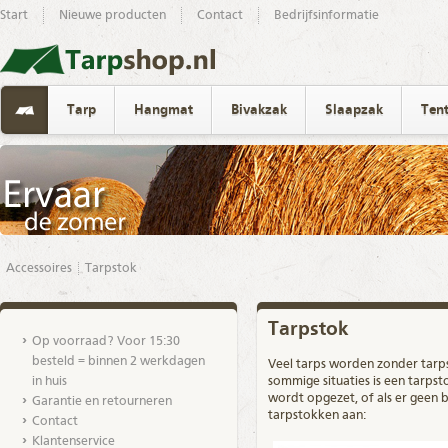
Start
Nieuwe producten
Contact
Bedrijfsinformatie
Tarp
Hangmat
Bivakzak
Slaapzak
Ten
Accessoires
Tarpstok
Tarpstok
Op voorraad? Voor 15:30
besteld = binnen 2 werkdagen
Veel tarps worden zonder tarp
in huis
sommige situaties is een tarpst
wordt opgezet, of als er geen 
Garantie en retourneren
tarpstokken aan:
Contact
Klantenservice