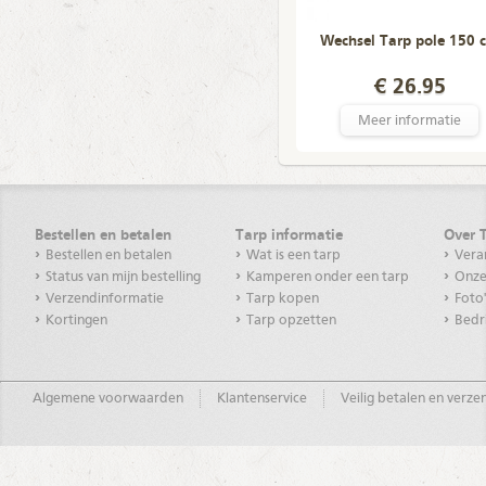
Wechsel Tarp pole 150 
€ 26.95
Meer informatie
Bestellen en betalen
Tarp informatie
Over 
Bestellen en betalen
Wat is een tarp
Vera
Status van mijn bestelling
Kamperen onder een tarp
Onze
Verzendinformatie
Tarp kopen
Foto
Kortingen
Tarp opzetten
Bedr
Algemene voorwaarden
Klantenservice
Veilig betalen en verz