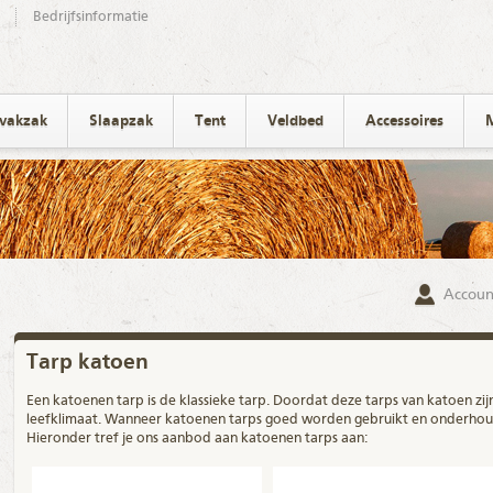
Bedrijfsinformatie
ivakzak
Slaapzak
Tent
Veldbed
Accessoires
Accoun
Tarp katoen
Een katoenen tarp is de klassieke
tarp
. Doordat deze tarps van katoen zi
leefklimaat. Wanneer katoenen tarps goed worden gebruikt en onderhoud
Hieronder tref je ons aanbod aan katoenen tarps aan: