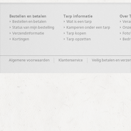
Bestellen en betalen
Tarp informatie
Over 
Bestellen en betalen
Wat is een tarp
Vera
Status van mijn bestelling
Kamperen onder een tarp
Onze
Verzendinformatie
Tarp kopen
Foto
Kortingen
Tarp opzetten
Bedr
Algemene voorwaarden
Klantenservice
Veilig betalen en verz