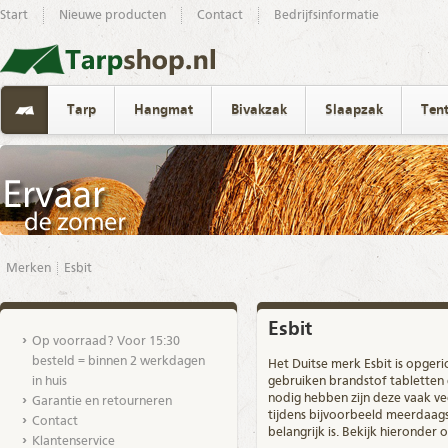
Start
Nieuwe producten
Contact
Bedrijfsinformatie
Tarp
Hangmat
Bivakzak
Slaapzak
Ten
Merken
Esbit
Esbit
Op voorraad? Voor 15:30
besteld = binnen 2 werkdagen
Het Duitse
merk
Esbit is opgeri
in huis
gebruiken brandstof tabletten 
nodig hebben zijn deze vaak ve
Garantie en retourneren
tijdens bijvoorbeeld meerdaag
Contact
belangrijk is. Bekijk hieronder
Klantenservice