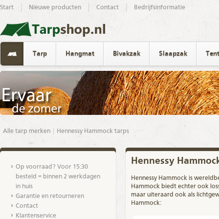
Start
Nieuwe producten
Contact
Bedrijfsinformatie
Tarp
Hangmat
Bivakzak
Slaapzak
Ten
Alle tarp merken
Hennessy Hammock tarps
Hennessy Hammock
Op voorraad? Voor 15:30
besteld = binnen 2 werkdagen
Hennessy Hammock is wereldb
in huis
Hammock biedt echter ook loss
maar uiteraard ook als lichtgew
Garantie en retourneren
Hammock:
Contact
Klantenservice