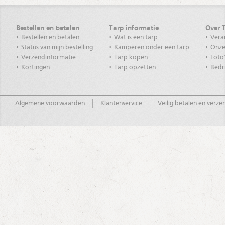
Bestellen en betalen
Tarp informatie
Over 
Bestellen en betalen
Wat is een tarp
Vera
Status van mijn bestelling
Kamperen onder een tarp
Onze
Verzendinformatie
Tarp kopen
Foto
Kortingen
Tarp opzetten
Bedr
Algemene voorwaarden
Klantenservice
Veilig betalen en verz