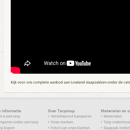
Kijk voor ons complete aanbod aan Lowland slaapzakken onder de cat
 informatie
Over Tarpshop
Materialen en 
 is een tarp
Verantwoord kamperen
Materialen
mperen onder een tarp
Onze merken
Tarp onderhou
rp kopen
Foto's van onze klanten
Slaapzak onde