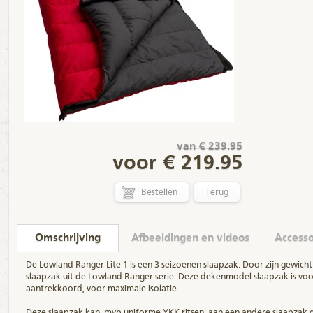
van € 239.95
voor € 219.95
Terug
Omschrijving
Afbeeldingen en videos
Accesso
De Lowland Ranger Lite 1 is een 3 seizoenen slaapzak. Door zijn gewicht (
slaapzak uit de Lowland Ranger serie. Deze dekenmodel slaapzak is voo
aantrekkoord, voor maximale isolatie.
Deze slaapzak kan, mvb uniforme YKK ritsen, aan een andere slaapzak 