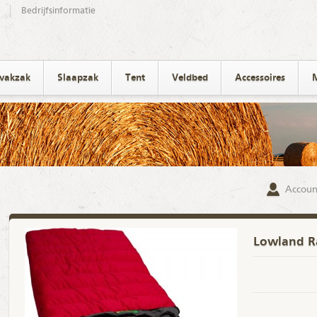
Bedrijfsinformatie
ivakzak
Slaapzak
Tent
Veldbed
Accessoires
Accoun
Lowland Ra