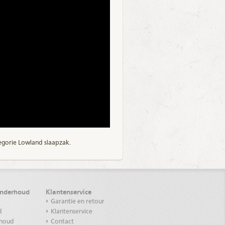
egorie
Lowland slaapzak
.
onderhoud
Klantenservice
Garantie en retour
d
Klantenservice
rhoud
Contact