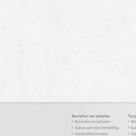
Bestellen en betalen
Tarp
Bestellen en betalen
Wat
Status van mijn bestelling
Ka
Verzendinformatie
Ta