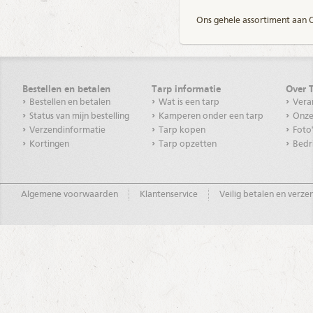
Ons gehele assortiment aan O
Bestellen en betalen
Tarp informatie
Over 
Bestellen en betalen
Wat is een tarp
Vera
Status van mijn bestelling
Kamperen onder een tarp
Onze
Verzendinformatie
Tarp kopen
Foto
Kortingen
Tarp opzetten
Bedr
Algemene voorwaarden
Klantenservice
Veilig betalen en verz