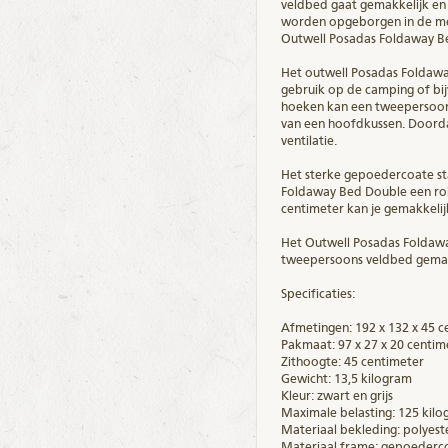
veldbed gaat gemakkelijk en
worden opgeborgen in de mee
Outwell Posadas Foldaway B
Het outwell Posadas Foldaway 
gebruik op de camping of bij
hoeken kan een tweepersoons
van een hoofdkussen. Doorda
ventilatie.
Het sterke gepoedercoate sta
Foldaway Bed Double een rob
centimeter kan je gemakkelij
Het Outwell Posadas Foldawa
tweepersoons veldbed gemak
Specificaties:
Afmetingen: 192 x 132 x 45 c
Pakmaat: 97 x 27 x 20 centim
Zithoogte: 45 centimeter
Gewicht: 13,5 kilogram
Kleur: zwart en grijs
Maximale belasting: 125 kil
Materiaal bekleding: polyest
Materiaal frame: gepoederco