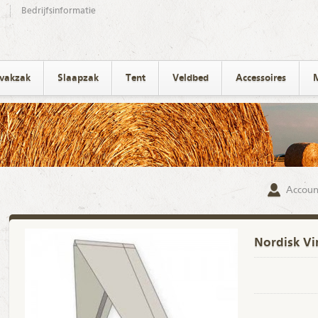
Bedrijfsinformatie
ivakzak
Slaapzak
Tent
Veldbed
Accessoires
Accoun
Nordisk Vi