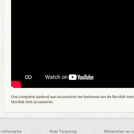
Ons complete aanbod aan accessoires ten behoeve van de Nordisk tenten
Nordisk tent accessoires
.
 informatie
Over Tarpshop
Materialen en 