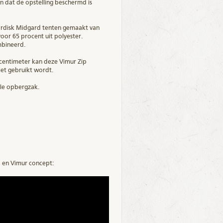
en dat de opstelling beschermd is
Nordisk Midgard tenten gemaakt van
oor 65 procent uit polyester.
bineerd.
 centimeter kan deze Vimur Zip
et gebruikt wordt.
lle opbergzak.
 en Vimur concept: