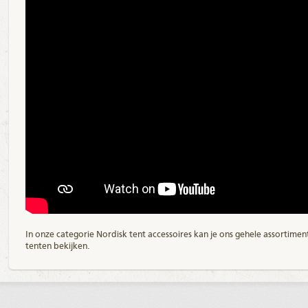
In onze categorie
Nordisk tent accessoires
kan je ons gehele assortimen
tenten bekijken.