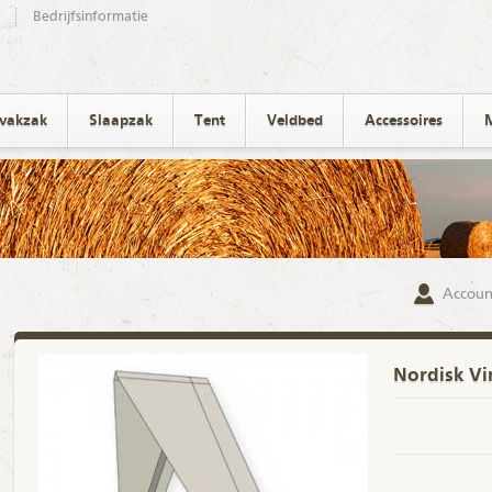
Bedrijfsinformatie
ivakzak
Slaapzak
Tent
Veldbed
Accessoires
Accoun
Nordisk Vi