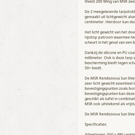
Shield 200 Wing van MSR zeer 
De 2 meegeleverde tarpstokk
gemaakt uit lichtgewicht al
centimeter. Hierdoor kan de
Het licht gewicht van het doe
ripstop patroon waarmee het 
scheurt in het geval van een 
Dankzij de silicone en PU co
millimeter. Ook is deze tar
bescherming biedt tegen sch
50+ biedt.
De MSR Rendezvous Sun Shie
zeer licht gewicht essentiee
bevestigingspunten zoals bom
bevestigingspunten kan deze
geschikt als luifel in combi
MSR ook uitstekend als vri
De MSR Rendezvous Sun Shiel
Specificaties:
Afmetingen: 550 x 480 centim