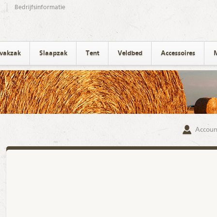
Bedrijfsinformatie
ivakzak
Slaapzak
Tent
Veldbed
Accessoires
Accoun